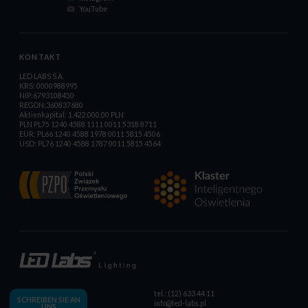
YouTube
KONTAKT
LED LABS S.A.
KRS: 0000988995
NIP:6793108450
REGON:360837680
Aktienkapital: 1.422.000,00 PLN
PLN PL75 1240 4588 1111 0011 5318 8711
EUR: PL66 1240 4588 1978 0011 5815 4506
USD: PL76 1240 4588 1787 0011 5815 4564
tel.: (12) 633 44 11
SCHREIBEN SIE AN
info@led-labs.pl
UNS