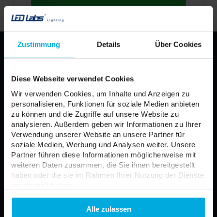
Zustimmung
Details
Über Cookies
PRODUKTE
LED Streifen
Profile für LED LUMINES
Diese Webseite verwendet Cookies
LUMINES LED-Leuchten
LED Lichquellen
Wir verwenden Cookies, um Inhalte und Anzeigen zu
LED Netzteile
LED Steuerung
personalisieren, Funktionen für soziale Medien anbieten
zu können und die Zugriffe auf unsere Website zu
Rahmen
Module
analysieren. Außerdem geben wir Informationen zu Ihrer
LED für Ihr Auto
Verbinder LED
Verwendung unserer Website an unsere Partner für
LED Panel
Strahler
soziale Medien, Werbung und Analysen weiter. Unsere
Partner führen diese Informationen möglicherweise mit
Neon LED
Außenlampen
weiteren Daten zusammen, die Sie ihnen bereitgestellt
haben oder die sie im Rahmen Ihrer Nutzung der Dienste
gesammelt haben.
Nutzungsbedingungen
Allgemeine Verkaufsbedingungen
Datenschutzerklarung
Alle zulassen
Datenschutzerklärung
Kontakt Formular