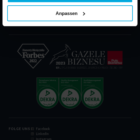
PARP - POIR
Herunterladen
Anpassen
Reklamationsformular
Zertifikat ISO 9001:2015
Verhaltenskodex von LED Labs S.A.
FOLGE UNS
Facebook
LinkedIn
Instagram