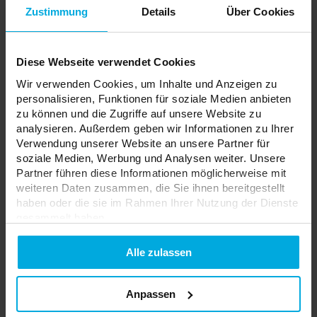
Zustimmung
Details
Über Cookies
Model:
EVOX
Diese Webseite verwendet Cookies
Ihr Preis:
viel
Lagerstatus:
Wir verwenden Cookies, um Inhalte und Anzeigen zu
Bitte wenden Sie sich an
personalisieren, Funktionen für soziale Medien anbieten
Ihren örtlichen Händler
zu können und die Zugriffe auf unsere Website zu
analysieren. Außerdem geben wir Informationen zu Ihrer
ADD TO WISHLIST
Verwendung unserer Website an unsere Partner für
soziale Medien, Werbung und Analysen weiter. Unsere
Partner führen diese Informationen möglicherweise mit
Verantwortliche Stelle: LED Labs S.A., ul. Zakopiańska 2C, 30-418
weiteren Daten zusammen, die Sie ihnen bereitgestellt
Kraków, Polska | Kontakt:
info@led-labs.pl
haben oder die sie im Rahmen Ihrer Nutzung der Dienste
gesammelt haben.
Datenschutzerklarung
TRI-PROOF LED Feuchtraumleuchte
Alle zulassen
EVOX 150 cm 40–80 W 4000 K PC
36-0005-15
Anpassen
CCT:
4000 K