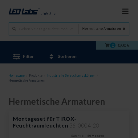
Hermetische Armaturen
0
0,00 €
Filter
Sortieren
Homepage
/
Produkte
/
Industrielle Beleuchtungskörper
/
Hermetische Armaturen
Hermetische Armaturen
Montageset für TIROX-
Feuchtraumleuchten
36-0004-20
Garantie:
60 Monate