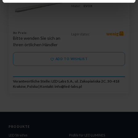
Garantie:
60 Monate
Model:
EVOX
Ihr Preis:
wenig
Lagerstatus:
Bitte wenden Sie sich an
Ihren örtlichen Händler
ADD TO WISHLIST
Verantwortliche Stelle: LED Labs S.A., ul. Zakopiańska 2C, 30-418
Kraków, Polska | Kontakt:
info@led-labs.pl
PRODUKTE
LED Streifen
Profile für LED LUMINES