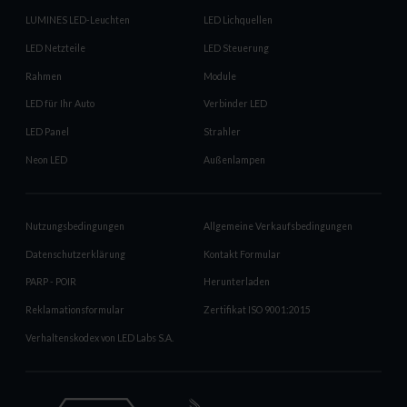
LUMINES LED-Leuchten
LED Lichquellen
LED Netzteile
LED Steuerung
Rahmen
Module
LED für Ihr Auto
Verbinder LED
LED Panel
Strahler
Neon LED
Außenlampen
Nutzungsbedingungen
Allgemeine Verkaufsbedingungen
Datenschutzerklärung
Kontakt Formular
PARP - POIR
Herunterladen
Reklamationsformular
Zertifikat ISO 9001:2015
Verhaltenskodex von LED Labs S.A.