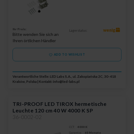
Ihr Preis:
wenig
Lagerstatus:
Bitte wenden Sie sich an
Ihren örtlichen Händler
ADD TO WISHLIST
Verantwortliche Stelle: LED Labs S.A., ul. Zakopiańska 2C, 30-418
Kraków, Polska | Kontakt:
info@led-labs.pl
TRI-PROOF LED TIROX hermetische
Leuchte 120 cm 40 W 4000 K SP
36-0002-02
CCT:
4000 K
Garantie:
60 Monate