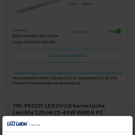
Model:
TIROX
Ihr Preis:
viel
Lagerstatus:
Bitte wenden Sie sich an
Ihren örtlichen Händler
ADD TO WISHLIST
Verantwortliche Stelle: LED Labs S.A., ul. Zakopiańska 2C, 30-418
Kraków, Polska | Kontakt:
info@led-labs.pl
TRI-PROOF LED EVOX hermetische
Leuchte 120 cm 21-40 W 4000 K PC
36-0001-12
CCT:
4000 K
Garantie:
60 Monate