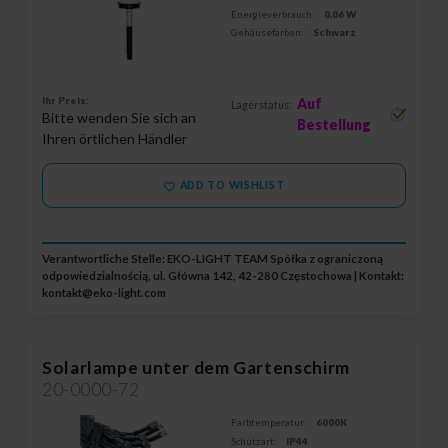
Energieverbrauch:
0,06 W
Gehäusefarben:
Schwarz
Ihr Preis:
Auf
Lagerstatus:
Bitte wenden Sie sich an
Bestellung
Ihren örtlichen Händler
ADD TO WISHLIST
Verantwortliche Stelle: EKO-LIGHT TEAM Spółka z ograniczoną
odpowiedzialnością, ul. Główna 142, 42-280 Częstochowa | Kontakt:
kontakt@eko-light.com
Solarlampe unter dem Gartenschirm
20-0000-72
Farbtemperatur:
6000K
Schutzart:
IP44