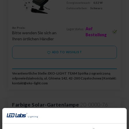
Energieverbrauch:
0,12 W
Gehäusefarben:
Schwarz
Ihr Preis:
Auf
Lagerstatus:
Bitte wenden Sie sich an
Bestellung
Ihren örtlichen Händler
ADD TO WISHLIST
Verantwortliche Stelle: EKO-LIGHT TEAM Spółka z ograniczoną
odpowiedzialnością, ul. Główna 142, 42-280 Częstochowa | Kontakt:
kontakt@eko-light.com
Farbige Solar-Gartenlampe
20-0000-76
Farbtemperatur:
RGB
Schutzart:
IP44
Energieverbrauch:
0,06 W