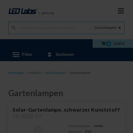
Gartenlampen
0
0,00 €
Filter
Sortieren
Homepage
/
Produkte
/
Außenlampen
/
Gartenlampen
Gartenlampen
Solar-Gartenlampe, schwarzer Kunststoff
20-0000-77
Farbtemperatur:
6000K
Schutzart:
IP44