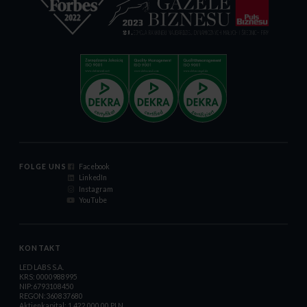
FOLGE UNS
Facebook
LinkedIn
Instagram
YouTube
KONTAKT
LED LABS S.A.
KRS: 0000988995
NIP:6793108450
REGON:360837680
Aktienkapital: 1.422.000,00 PLN