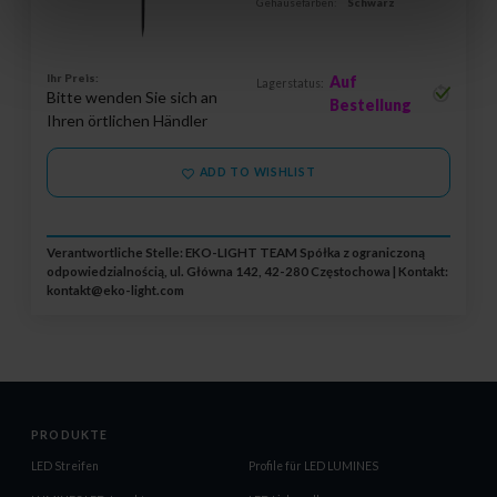
Gehäusefarben:
Schwarz
Ihr Preis:
Auf
Lagerstatus:
Bitte wenden Sie sich an
Bestellung
Ihren örtlichen Händler
ADD TO WISHLIST
Verantwortliche Stelle: EKO-LIGHT TEAM Spółka z ograniczoną
odpowiedzialnością, ul. Główna 142, 42-280 Częstochowa | Kontakt:
kontakt@eko-light.com
PRODUKTE
LED Streifen
Profile für LED LUMINES