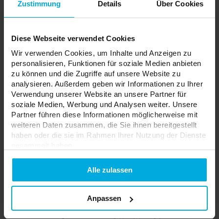
Gehäusefarben:
Schwarz
Zustimmung
Details
Über Cookies
Ihr Preis:
Auf
Diese Webseite verwendet Cookies
Lagerstatus:
Bitte wenden Sie sich an
Bestellung
Wir verwenden Cookies, um Inhalte und Anzeigen zu
Ihren örtlichen Händler
personalisieren, Funktionen für soziale Medien anbieten
zu können und die Zugriffe auf unsere Website zu
ADD TO WISHLIST
analysieren. Außerdem geben wir Informationen zu Ihrer
Verwendung unserer Website an unsere Partner für
soziale Medien, Werbung und Analysen weiter. Unsere
Verantwortliche Stelle: EKO-LIGHT TEAM Spółka z ograniczoną
Partner führen diese Informationen möglicherweise mit
odpowiedzialnością, ul. Główna 142, 42-280 Częstochowa | Kontakt:
weiteren Daten zusammen, die Sie ihnen bereitgestellt
kontakt@eko-light.com
haben oder die sie im Rahmen Ihrer Nutzung der Dienste
gesammelt haben.
Solarlampe, die eine Flamme imitiert
Datenschutzerklarung
Alle zulassen
20-0000-85
Farbtemperatur:
3000K
Anpassen
Schutzart:
IP65
Energieverbrauch:
0,1 W