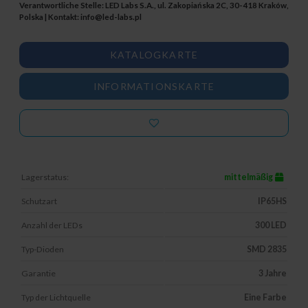
Verantwortliche Stelle: LED Labs S.A., ul. Zakopiańska 2C, 30-418 Kraków,
Polska | Kontakt:
info@led-labs.pl
KATALOGKARTE
INFORMATIONSKARTE
Lagerstatus:
mittelmäßig
Schutzart
IP65HS
Anzahl der LEDs
300 LED
Typ-Dioden
SMD 2835
Garantie
3 Jahre
Typ der Lichtquelle
Eine Farbe