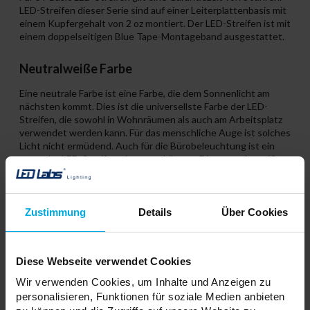
LED-Streifen dieser Serie sind auf einer Leiterplattenbasis mit
einem Kupfergehalt von 2 oz montiert. Der LED-Streifen ist mit
einem doppelseitigen Blue Tape-Montageband ausgestattet.
Neutralweiße Farbe
Eine neutrale Farbe ist eine Farbe, die dem Sonnenlicht am
nächsten kommt. Dies ist die universellste Farbe der LED-
Streifen, die sowohl in Wohnräumen als auch am Arbeitsplatz
verwendet werden kann. Für das menschliche Auge ist solches
Licht nicht ermüdend. Auch für die Bürobeleuchtung ist ein
neutraler LED-Streifen eine gute Lösung. Die neutrale weiße
Farbe ist perfekt für Räume, in denen wir viel Zeit verbringen.
Zustimmung
Details
Über Cookies
Diese Webseite verwendet Cookies
Wir verwenden Cookies, um Inhalte und Anzeigen zu
personalisieren, Funktionen für soziale Medien anbieten