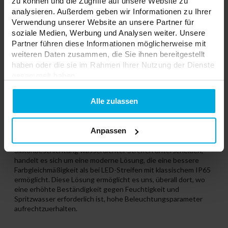
zu können und die Zugriffe auf unsere Website zu
analysieren. Außerdem geben wir Informationen zu Ihrer
Verwendung unserer Website an unsere Partner für
soziale Medien, Werbung und Analysen weiter. Unsere
Partner führen diese Informationen möglicherweise mit
weiteren Daten zusammen, die Sie ihnen bereitgestellt
haben oder die sie im Rahmen Ihrer Nutzung der Dienste
gesammelt haben.
Schutz vor Feuchtigkeit ohne Verlust der
Lichtleistung
Datenschutzerklarung
Alle zulassen
IP65-Wärmeschrumpf-LED-Streifen sind ein Produkt mit
erhöhter Beständigkeit gegen Feuchtigkeit und Spritzwasser.
Anpassen
Dank der Verwendung eines speziellen Schrumpfbandes,
dessen Eigenschaften sich von der herkömmlichen
Silikonbeschichtung wasserdichter Streifen unterscheiden,
handelt es sich um eine moderne Lösung, die eine bessere
Farbgleichmäßigkeit als bei LED-Streifen mit klassischem IP65
ermöglicht. Diese Lösung ermöglicht es uns, überall dort, wo
eine erhöhte Beständigkeit gegen Feuchtigkeit und
Spritzwasser erforderlich ist, hohe Beleuchtungsparameter
aufrechtzuerhalten.