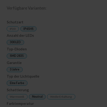
Verfügbare Varianten:
Schutzart
IP20
IP65HS
Anzahl der LEDs
300 LED
Typ-Dioden
SMD 2835
Garantie
3 Jahre
Typ der Lichtquelle
Eine Farbe
Schattierung
Warmweiß
Neutral
Weiße Erkältung
Farbtemperatur