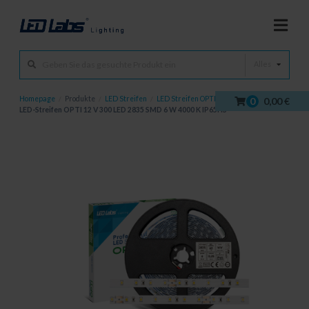
Alles
Homepage
/
Produkte
/
LED Streifen
/
LED Streifen OPTI
/
0
0,00 €
LED-Streifen OPTI 12 V 300 LED 2835 SMD 6 W 4000 K IP65HS