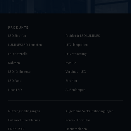
PRODUKTE
LED Streifen
Profile für LED LUMINES
LUMINES LED-Leuchten
LED Lichquellen
LED Netzteile
LED Steuerung
Rahmen
Module
LED für Ihr Auto
Verbinder LED
LED Panel
Strahler
Neon LED
Außenlampen
Nutzungsbedingungen
Allgemeine Verkaufsbedingungen
Datenschutzerklärung
Kontakt Formular
PARP - POIR
Herunterladen