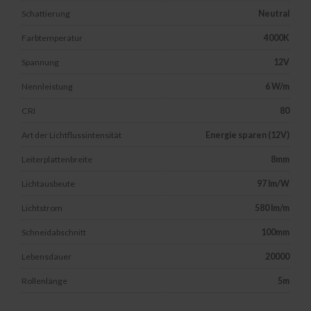
Schattierung
Neutral
Farbtemperatur
4000K
Spannung
12V
Nennleistung
6 W/m
CRI
80
Art der Lichtflussintensität
Energie sparen (12V)
Leiterplattenbreite
8mm
Lichtausbeute
97 lm/W
Lichtstrom
580 lm/m
Schneidabschnitt
100mm
Lebensdauer
20000
Rollenlänge
5m