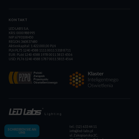
KONTAKT
LED LABS S.A.
KRS: 0000988995
NIP:6793108450
REGON:360837680
Aktienkapital: 1.422.000,00 PLN
PLN PL75 1240 4588 1111 0011 5318 8711
EUR: PL66 1240 4588 1978 0011 5815 4506
USD: PL76 1240 4588 1787 0011 5815 4564
tel.: (12) 633 44 11
SCHREIBEN SIE AN
info@led-labs.pl
UNS
ul. Zakopiańska 2C,