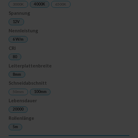
3000K
4000K
6500K
Spannung
12V
Nennleistung
6 W/m
CRI
80
Leiterplattenbreite
8mm
Schneidabschnitt
50mm
100mm
Lebensdauer
20000
Rollenlänge
5m