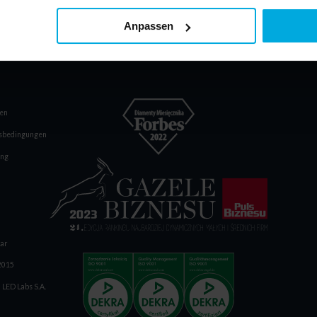
Anpassen
en
fsbedingungen
ung
lar
:2015
 LED Labs S.A.