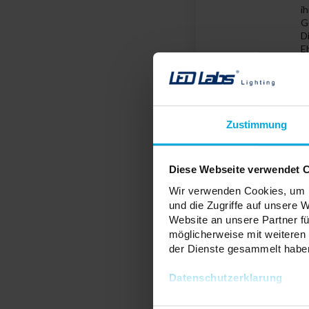
i
G
D
Eh
Di
u
Zustimmung
V
Diese Webseite verwendet 
D
i
Wir verwenden Cookies, um I
A
und die Zugriffe auf unsere 
d
Website an unsere Partner fü
L
möglicherweise mit weiteren
der Dienste gesammelt habe
Datenschutzerklarung