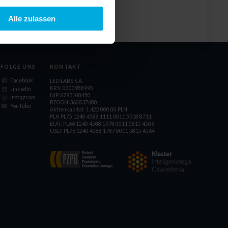
Alle zulassen
FOLGE UNS
KONTAKT
Facebook
LED LABS S.A.
KRS: 0000988995
LinkedIn
NIP:6793108450
Instagram
REGON:360837680
YouTube
Aktienkapital: 1.422.000,00 PLN
PLN PL75 1240 4588 1111 0011 5318 8711
EUR: PL66 1240 4588 1978 0011 5815 4506
USD: PL76 1240 4588 1787 0011 5815 4564