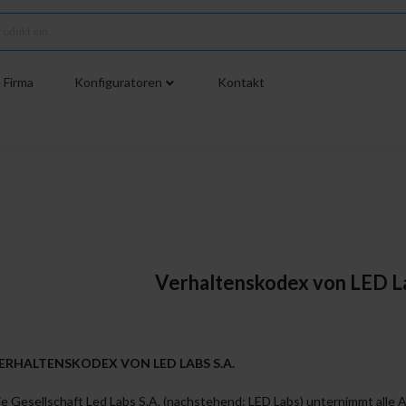
 Firma
Konfiguratoren
Kontakt
Verhaltenskodex von LED La
ERHALTENSKODEX VON LED LABS S.A.
ie Gesellschaft Led Labs S.A. (nachstehend: LED Labs) unternimmt alle 