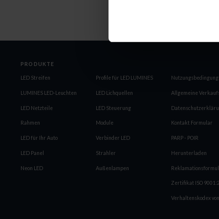
PRODUKTE
LED Streifen
Profile für LED LUMINES
Nutzungsbedingung
LUMINES LED-Leuchten
LED Lichquellen
Allgemeine Verkau
LED Netzteile
LED Steuerung
Datenschutzerklär
Rahmen
Module
Kontakt Formular
LED für Ihr Auto
Verbinder LED
PARP - POIR
LED Panel
Strahler
Herunterladen
Neon LED
Außenlampen
Reklamationsformu
Zertifikat ISO 9001
Verhaltenskodex von