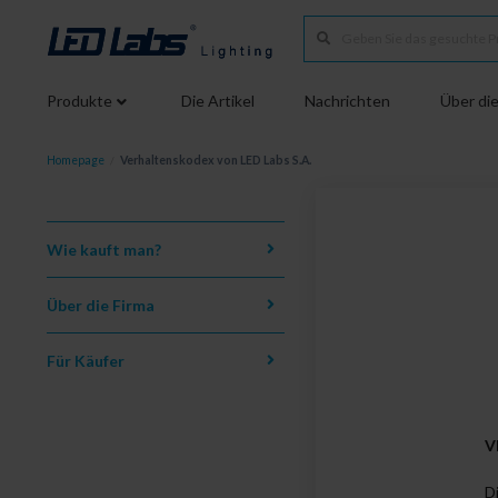
Produkte
Die Artikel
Nachrichten
Über die
Homepage
/
Verhaltenskodex von LED Labs S.A.
Wie kauft man?
Über die Firma
Für Käufer
V
D