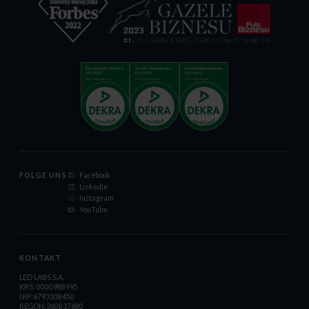
FOLGE UNS
Facebook
LinkedIn
Instagram
YouTube
KONTAKT
LED LABS S.A.
KRS: 0000988995
NIP:6793108450
REGON:360837680