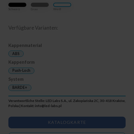
Schwarz
Grau
Weiß
Verfügbare Varianten:
Kappenmaterial
ABS
Kappenform
Push-Loch
System
BARDE+
Verantwortliche Stelle: LED Labs S.A., ul. Zakopiańska 2C, 30-418 Kraków,
Polska | Kontakt:
info@led-labs.pl
KATALOGKARTE