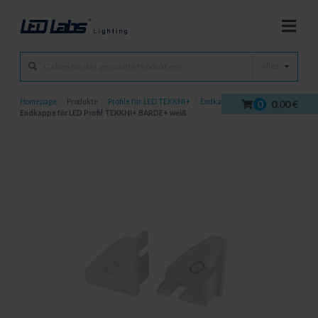
Alles
Homepage
/
Produkte
/
Profile für LED TEKKNI+
/
Endkappe
/
0
0,00 €
Endkappe für LED Profil TEKKNI+ BARDE+ weiß