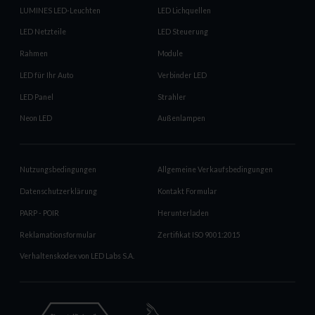
LUMINES LED-Leuchten
LED Lichquellen
LED Netzteile
LED Steuerung
Rahmen
Module
LED für Ihr Auto
Verbinder LED
LED Panel
Strahler
Neon LED
Außenlampen
Nutzungsbedingungen
Allgemeine Verkaufsbedingungen
Datenschutzerklärung
Kontakt Formular
PARP - POIR
Herunterladen
Reklamationsformular
Zertifikat ISO 9001:2015
Verhaltenskodex von LED Labs S.A.