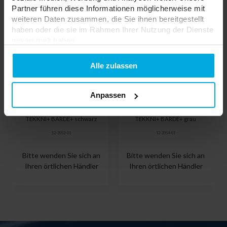
Partner führen diese Informationen möglicherweise mit
weiteren Daten zusammen, die Sie ihnen bereitgestellt
haben oder die sie im Rahmen Ihrer Nutzung der Dienste
gesammelt haben.
Datenschutzerklarung
Alle zulassen
Anpassen
Endkappe für LED Profil
Endkappe für LED Profil
TEKKNI+ BARDE+ schwarz
TEKKNI+ BARDE+ grau
12-2052-01
12-2054-01
Bitte wenden Sie sich an
Bitte wenden Sie sich an
Ihren örtlichen Händler
Ihren örtlichen Händler