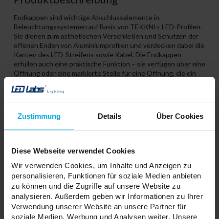
Endkappen sind wichtige Abschlusselemente in
Beleuchtungssystemen auf Basis von TEKKNI+ LED-Profilen.
Sie dienen zum ästhetischen Verschließen und Schützen der
offenen Enden von Aluminiumprofilen und verdecken dabei die
Kanten des LED-Streifens sowie Kabel. Die Endkappen
erfüllen auch eine praktische Funktion – sie verfügen über eine
Öffnung oder eine markierte Stelle für eine Öffnung, die ein
sauberes Herausführen der Stromkabel ermöglicht.
Zustimmung
Details
Über Cookies
Verwandte Produkte
Diese Webseite verwendet Cookies
Wir verwenden Cookies, um Inhalte und Anzeigen zu
personalisieren, Funktionen für soziale Medien anbieten
zu können und die Zugriffe auf unsere Website zu
analysieren. Außerdem geben wir Informationen zu Ihrer
Verwendung unserer Website an unsere Partner für
soziale Medien, Werbung und Analysen weiter. Unsere