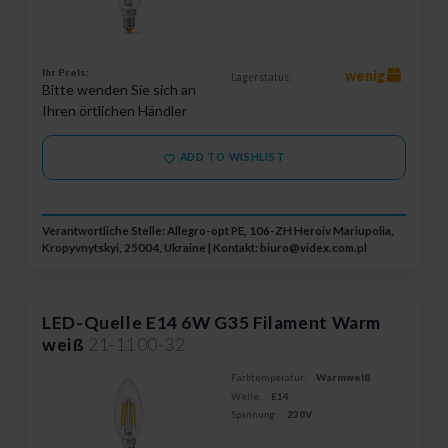
Ihr Preis:
wenig
Lagerstatus:
Bitte wenden Sie sich an
Ihren örtlichen Händler
ADD TO WISHLIST
Verantwortliche Stelle: Allegro-opt PE, 106-ZH Heroiv Mariupolia,
Kropyvnytskyi, 25004, Ukraine | Kontakt:
biuro@videx.com.pl
LED-Quelle E14 6W G35 Filament Warm
weiß
21-1100-32
Farbtemperatur:
Warmweiß
Welle:
E14
Spannung:
230V