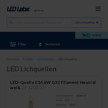
LED Lichquellen
0
0,00 €
Filter
Sortieren
Homepage
/
Produkte
/
LED Lichquellen
/
LED Lichquellen
LED Lichquellen
LED-Quelle E14 6W G35 Filament Neutral
weiß
21-1200-33
Farbtemperatur:
Neutral
Welle:
E14
Spannung:
230V