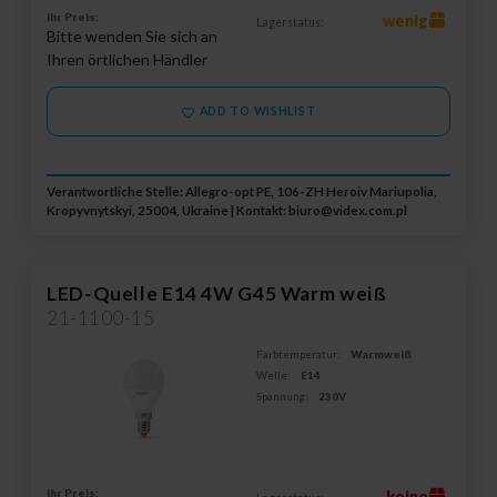
Ihr Preis:
wenig
Lagerstatus:
Bitte wenden Sie sich an
Ihren örtlichen Händler
ADD TO WISHLIST
Verantwortliche Stelle: Allegro-opt PE, 106-ZH Heroiv Mariupolia,
Kropyvnytskyi, 25004, Ukraine | Kontakt:
biuro@videx.com.pl
LED-Quelle E14 4W G45 Warm weiß
21-1100-15
Farbtemperatur:
Warmweiß
Welle:
E14
Spannung:
230V
Ihr Preis:
keine