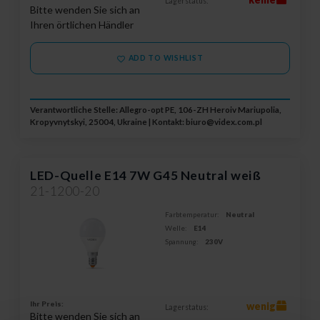
Lagerstatus:
Bitte wenden Sie sich an
Ihren örtlichen Händler
ADD TO WISHLIST
Verantwortliche Stelle: Allegro-opt PE, 106-ZH Heroiv Mariupolia,
Kropyvnytskyi, 25004, Ukraine | Kontakt:
biuro@videx.com.pl
LED-Quelle E14 7W G45 Neutral weiß
21-1200-20
Farbtemperatur:
Neutral
Welle:
E14
Spannung:
230V
Ihr Preis:
wenig
Lagerstatus:
Bitte wenden Sie sich an