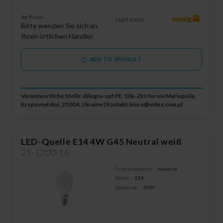
Ihr Preis:
wenig
Lagerstatus:
Bitte wenden Sie sich an
Ihren örtlichen Händler
ADD TO WISHLIST
Verantwortliche Stelle: Allegro-opt PE, 106-ZH Heroiv Mariupolia,
Kropyvnytskyi, 25004, Ukraine | Kontakt:
biuro@videx.com.pl
LED-Quelle E14 4W G45 Neutral weiß
21-1200-16
Farbtemperatur:
Neutral
Welle:
E14
Spannung:
230V