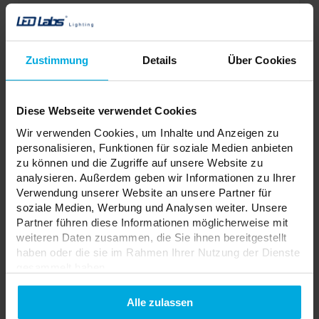
Ihren örtlichen Händler
ADD TO WISHLIST
Zustimmung
Details
Über Cookies
Verantwortliche Stelle: Allegro-opt PE, 106-ZH Heroiv Mariupolia,
Kropyvnytskyi, 25004, Ukraine | Kontakt:
biuro@videx.com.pl
Diese Webseite verwendet Cookies
Wir verwenden Cookies, um Inhalte und Anzeigen zu
personalisieren, Funktionen für soziale Medien anbieten
LED-Quelle E14 7W G45 Warm weiß
zu können und die Zugriffe auf unsere Website zu
21-1100-19
analysieren. Außerdem geben wir Informationen zu Ihrer
Verwendung unserer Website an unsere Partner für
Farbtemperatur:
Warmweiß
soziale Medien, Werbung und Analysen weiter. Unsere
Welle:
E14
Partner führen diese Informationen möglicherweise mit
Spannung:
230V
weiteren Daten zusammen, die Sie ihnen bereitgestellt
haben oder die sie im Rahmen Ihrer Nutzung der Dienste
gesammelt haben.
Ihr Preis:
wenig
Lagerstatus:
Datenschutzerklarung
Bitte wenden Sie sich an
Alle zulassen
Ihren örtlichen Händler