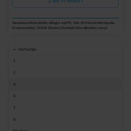
ADD TO WISHLIST
Verantwortliche Stelle: Allegro-opt PE, 106-ZH Heroiv Mariupolia,
Kropyvnytskyi, 25004, Ukraine | Kontakt:
biuro@videx.com.pl
← Vorherige
1
2
3
4
5
6
Nächste →