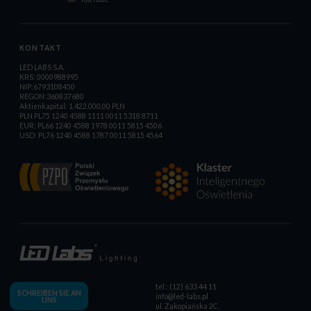
KONTAKT
LED LABS S.A.
KRS: 0000988995
NIP:6793108450
REGON:360837680
Aktienkapital: 1.422.000,00 PLN
PLN PL75 1240 4588 1111 0011 5318 8711
EUR: PL66 1240 4588 1978 0011 5815 4506
USD: PL76 1240 4588 1787 0011 5815 4564
tel.: (12) 633 44 11
SCHREIBEN SIE AN
info@led-labs.pl
UNS
ul. Zakopiańska 2C,