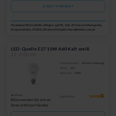
ADD TO WISHLIST
Verantwortliche Stelle: Allegro-opt PE, 106-ZH Heroiv Mariupolia,
Kropyvnytskyi, 25004, Ukraine | Kontakt:
biuro@videx.com.pl
LED-Quelle E27 10W A60 Kalt weiß
21-2300-06
Farbtemperatur:
Weiße Erkältung
Welle:
E27
Spannung:
230V
Ihr Preis:
wenig
Lagerstatus:
Bitte wenden Sie sich an
Ihren örtlichen Händler