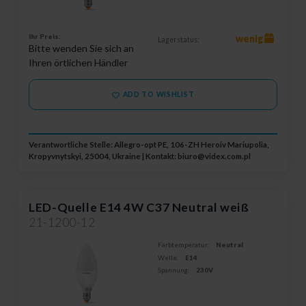
Ihr Preis:
wenig
Lagerstatus:
Bitte wenden Sie sich an
Ihren örtlichen Händler
ADD TO WISHLIST
Verantwortliche Stelle: Allegro-opt PE, 106-ZH Heroiv Mariupolia,
Kropyvnytskyi, 25004, Ukraine | Kontakt:
biuro@videx.com.pl
LED-Quelle E14 4W C37 Neutral weiß
21-1200-12
Farbtemperatur:
Neutral
Welle:
E14
Spannung:
230V