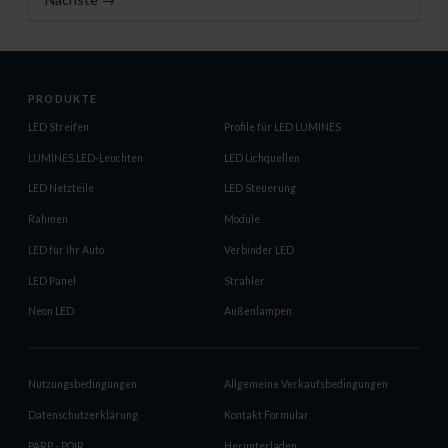
PRODUKTE
LED Streifen
Profile für LED LUMINES
LUMINES LED-Leuchten
LED Lichquellen
LED Netzteile
LED Steuerung
Rahmen
Module
LED für Ihr Auto
Verbinder LED
LED Panel
Strahler
Neon LED
Außenlampen
Nutzungsbedingungen
Allgemeine Verkaufsbedingungen
Datenschutzerklärung
Kontakt Formular
PARP - POIR
Herunterladen