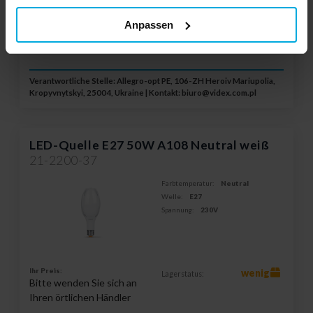
Anpassen
ADD TO WISHLIST
Verantwortliche Stelle: Allegro-opt PE, 106-ZH Heroiv Mariupolia,
Kropyvnytskyi, 25004, Ukraine | Kontakt:
biuro@videx.com.pl
LED-Quelle E27 50W A108 Neutral weiß
21-2200-37
Farbtemperatur:
Neutral
Welle:
E27
Spannung:
230V
Ihr Preis:
wenig
Lagerstatus:
Bitte wenden Sie sich an
Ihren örtlichen Händler