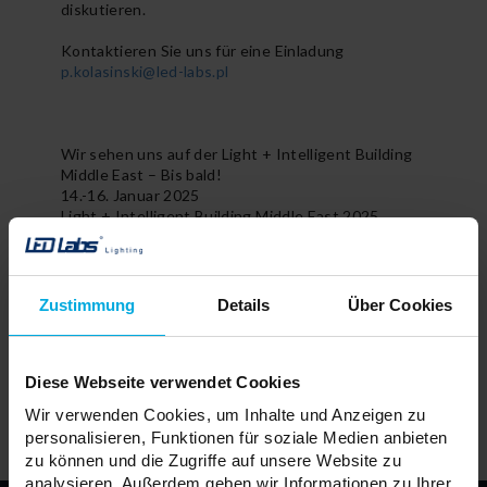
diskutieren.
Kontaktieren Sie uns für eine Einladung
p.kolasinski@led-labs.pl
Wir sehen uns auf der Light + Intelligent Building
Middle East – Bis bald!
14.-16. Januar 2025
Light + Intelligent Building Middle East 2025
Dubai World Trade Centre
Lumines Lighting - Stand Z2-A31
LUMINES Lighting Team
Zustimmung
Details
Über Cookies
Patrycja Biel
Marketing
Diese Webseite verwendet Cookies
ARTYKUŁY AUTORA
Wir verwenden Cookies, um Inhalte und Anzeigen zu
personalisieren, Funktionen für soziale Medien anbieten
zu können und die Zugriffe auf unsere Website zu
analysieren. Außerdem geben wir Informationen zu Ihrer