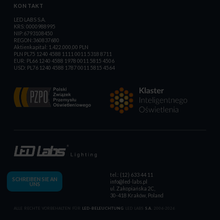
KONTAKT
LED LABS S.A.
KRS: 0000988995
NIP:6793108450
REGON:360837680
Aktienkapital: 1.422.000,00 PLN
PLN PL75 1240 4588 1111 0011 5318 8711
EUR: PL66 1240 4588 1978 0011 5815 4506
USD: PL76 1240 4588 1787 0011 5815 4564
tel.: (12) 633 44 11
SCHREIBEN SIE AN
info@led-labs.pl
UNS
ul. Zakopiańska 2C,
30-418 Kraków, Poland
ALLE RECHTE VORBEHALTEN FÜR
LED-BELEUCHTUNG
LED LABS
S.A.
2006-2026