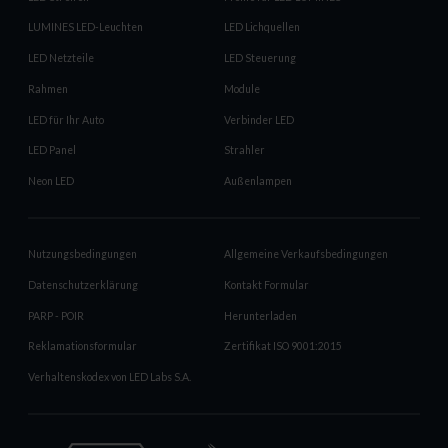
LUMINES LED-Leuchten
LED Lichquellen
LED Netzteile
LED Steuerung
Rahmen
Module
LED für Ihr Auto
Verbinder LED
LED Panel
Strahler
Neon LED
Außenlampen
Nutzungsbedingungen
Allgemeine Verkaufsbedingungen
Datenschutzerklärung
Kontakt Formular
PARP - POIR
Herunterladen
Reklamationsformular
Zertifikat ISO 9001:2015
Verhaltenskodex von LED Labs S.A.