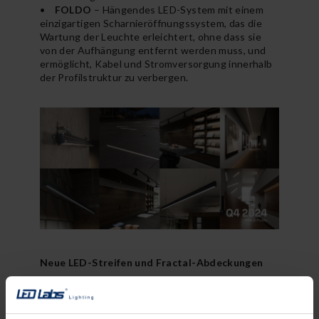
•
FOLDO
– Hängendes LED-System mit einem
einzigartigen Scharnieröffnungssystem, das die
Wartung der Leuchte erleichtert, ohne dass sie
von der Aufhängung entfernt werden muss, und
ermöglicht, Kabel und Stromversorgung innerhalb
der Profilstruktur zu verbergen.
Neue LED-Streifen und Fractal-Abdeckungen
Das neue Angebot umfasst auch den
fortschrittlichen ONE CUT LED-Streifen, der eine
einzigartige Kombination von Parametern bietet: