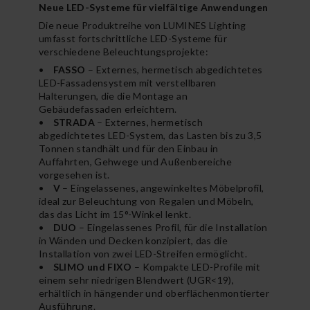
Neue LED-Systeme für vielfältige Anwendungen
Die neue Produktreihe von LUMINES Lighting
umfasst fortschrittliche LED-Systeme für
verschiedene Beleuchtungsprojekte:
•
FASSO
– Externes, hermetisch abgedichtetes
LED-Fassadensystem mit verstellbaren
Halterungen, die die Montage an
Gebäudefassaden erleichtern.
•
STRADA
– Externes, hermetisch
abgedichtetes LED-System, das Lasten bis zu 3,5
Tonnen standhält und für den Einbau in
Auffahrten, Gehwege und Außenbereiche
vorgesehen ist.
•
V
– Eingelassenes, angewinkeltes Möbelprofil,
ideal zur Beleuchtung von Regalen und Möbeln,
das das Licht im 15°-Winkel lenkt.
•
DUO
– Eingelassenes Profil, für die Installation
in Wänden und Decken konzipiert, das die
Installation von zwei LED-Streifen ermöglicht.
•
SLIMO und FIXO
– Kompakte LED-Profile mit
einem sehr niedrigen Blendwert (UGR<19),
erhältlich in hängender und oberflächenmontierter
Ausführung.