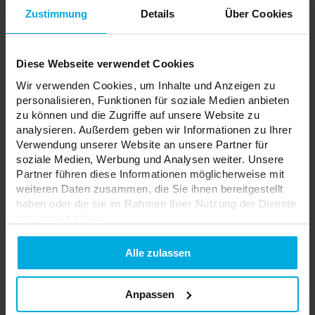
Effizienz bis zu 140 lm/W, hoher
Zustimmung
Details
Über Cookies
Farbwiedergabeindex Ra>90, 24V Spannung und
die Möglichkeit, alle 5 mm zu schneiden. Diese
Kombination ist neu – sie ermöglicht den Einsatz
des LED-Streifens in einer Länge von bis zu 10
Diese Webseite verwendet Cookies
Metern, wobei er auf jede gewünschte Größe
zugeschnitten werden kann, ohne dabei an
Wir verwenden Cookies, um Inhalte und Anzeigen zu
Effizienz oder Farbqualität zu verlieren und
personalisieren, Funktionen für soziale Medien anbieten
gleichzeitig geringe Spannungsverluste am Ende
zu können und die Zugriffe auf unsere Website zu
(24V) zu gewährleisten.
analysieren. Außerdem geben wir Informationen zu Ihrer
Es wurden auch neue
Fractal PC
-Abdeckungen
Verwendung unserer Website an unsere Partner für
eingeführt, die eine bessere Lichtstreuung, eine
soziale Medien, Werbung und Analysen weiter. Unsere
höhere Transparenz (bis zu 92%) und eine hohe
Partner führen diese Informationen möglicherweise mit
Beständigkeit gegen UV-Strahlung und
weiteren Daten zusammen, die Sie ihnen bereitgestellt
mechanische Beschädigungen bieten. Dank ihrer
haben oder die sie im Rahmen Ihrer Nutzung der Dienste
matten Oberfläche zeichnen sich die Fractal-
gesammelt haben.
Abdeckungen durch eine hohe Ästhetik aus und
sind die ideale Lösung sowohl für Innen- als auch
Datenschutzerklarung
für Außenanwendungen.
Alle zulassen
Gehen Sie zur Broschüre:
Broschüre der
Anpassen
Neuheiten Q4 2024