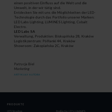
einen positiven Einfluss auf die Welt und die
Umwelt, in der wir tätig sind.
Entdecken Sie mit uns die Möglichkeiten der LED-
Technologie durch das Portfolio unserer Marken:
LED Labs Lighting, LUMINES Lighting, Cobalt
Electro.
LED Labs SA
Verwaltung, Produktion: Biskupińska 28, Kraków
Logistikzentrum: Półłanki 44, Kraków
Showroom: Zakopiańska 2C, Kraków
Patrycja Biel
Marketing
ARTYKUŁY AUTORA
PRODUKTE
LED Streifen
Profile für LED LUMINES