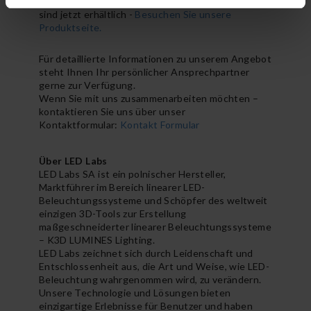
Die neuen Produkte für das vierte Quartal 2024
sind jetzt erhältlich -
Besuchen Sie unsere
Produktseite.
Für detaillierte Informationen zu unserem Angebot
steht Ihnen Ihr persönlicher Ansprechpartner
gerne zur Verfügung.
Wenn Sie mit uns zusammenarbeiten möchten –
kontaktieren Sie uns über unser
Kontaktformular:
Kontakt Formular
Über LED Labs
LED Labs SA ist ein polnischer Hersteller,
Marktführer im Bereich linearer LED-
Beleuchtungssysteme und Schöpfer des weltweit
einzigen 3D-Tools zur Erstellung
maßgeschneiderter linearer Beleuchtungssysteme
– K3D LUMINES Lighting.
LED Labs zeichnet sich durch Leidenschaft und
Entschlossenheit aus, die Art und Weise, wie LED-
Beleuchtung wahrgenommen wird, zu verändern.
Unsere Technologie und Lösungen bieten
einzigartige Erlebnisse für Benutzer und haben