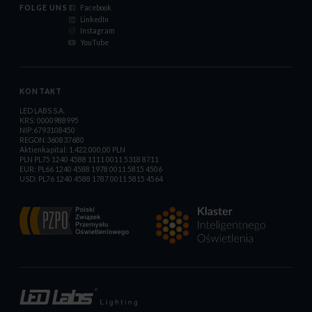
FOLGE UNS
Facebook
LinkedIn
Instagram
YouTube
KONTAKT
LED LABS S.A.
KRS: 0000988995
NIP:6793108450
REGON:360837680
Aktienkapital: 1.422.000,00 PLN
PLN PL75 1240 4588 1111 0011 5318 8711
EUR: PL66 1240 4588 1978 0011 5815 4506
USD: PL76 1240 4588 1787 0011 5815 4564