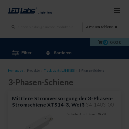
3-Phasen-Schiene
0
0,00 €
Filter
Sortieren
Homepage
/
Produkte
/
Track Lights LUMINES
/
3-Phasen-Schiene
3-Phasen-Schiene
Mittlere Stromversorgung der 3-Phasen-
Stromschiene XTS14-3, Weiß
34-1403-00
Farbe der Anschlüsse:
Weiß