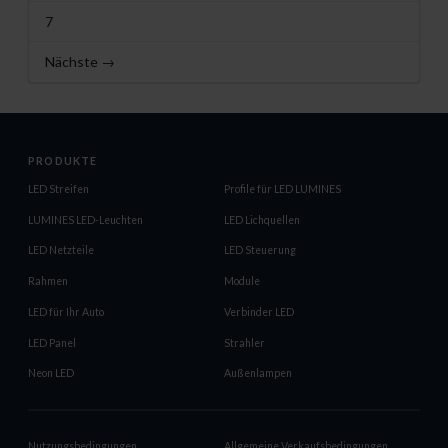
7
Nächste →
PRODUKTE
LED Streifen
Profile für LED LUMINES
LUMINES LED-Leuchten
LED Lichquellen
LED Netzteile
LED Steuerung
Rahmen
Module
LED für Ihr Auto
Verbinder LED
LED Panel
Strahler
Neon LED
Außenlampen
Nutzungsbedingungen
Allgemeine Verkaufsbedingungen