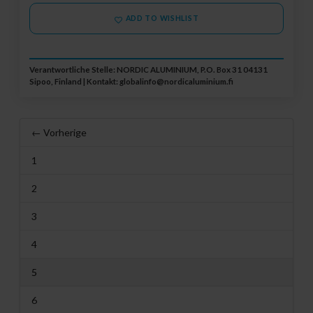
ADD TO WISHLIST
Verantwortliche Stelle: NORDIC ALUMINIUM, P.O. Box 31 04131
Sipoo, Finland | Kontakt:
globalinfo@nordicaluminium.fi
← Vorherige
1
2
3
4
5
6