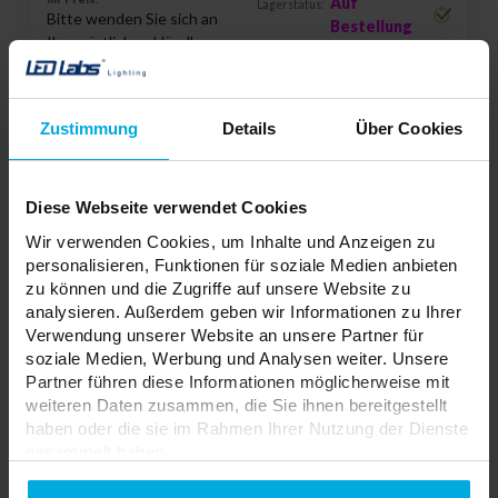
Auf
Lagerstatus:
Bitte wenden Sie sich an
Bestellung
Ihren örtlichen Händler
ADD TO WISHLIST
Zustimmung
Details
Über Cookies
Verantwortliche Stelle: NORDIC ALUMINIUM, P.O. Box 31 04131
Sipoo, Finland | Kontakt:
globalinfo@nordicaluminium.fi
Diese Webseite verwendet Cookies
Wir verwenden Cookies, um Inhalte und Anzeigen zu
personalisieren, Funktionen für soziale Medien anbieten
3-Phasen-Einbauschiene XTSF 4200-3
zu können und die Zugriffe auf unsere Website zu
Weiß 2m
34-0023-20
analysieren. Außerdem geben wir Informationen zu Ihrer
Verwendung unserer Website an unsere Partner für
Länge:
2 m
soziale Medien, Werbung und Analysen weiter. Unsere
Farbe:
Weiß
Partner führen diese Informationen möglicherweise mit
Montageart:
einbau
weiteren Daten zusammen, die Sie ihnen bereitgestellt
haben oder die sie im Rahmen Ihrer Nutzung der Dienste
gesammelt haben.
Ihr Preis:
Auf
Lagerstatus:
Bitte wenden Sie sich an