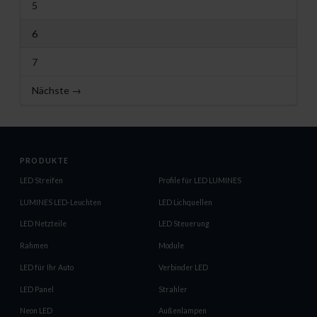
5
6
7
Nächste →
PRODUKTE
LED Streifen
Profile für LED LUMINES
LUMINES LED-Leuchten
LED Lichquellen
LED Netzteile
LED Steuerung
Rahmen
Module
LED für Ihr Auto
Verbinder LED
LED Panel
Strahler
Neon LED
Außenlampen