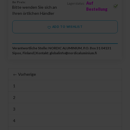
Ihr Preis:
Auf
Lagerstatus:
Bitte wenden Sie sich an
Bestellung
Ihren örtlichen Händler
ADD TO WISHLIST
Verantwortliche Stelle: NORDIC ALUMINIUM, P.O. Box 31 04131
Sipoo, Finland | Kontakt:
globalinfo@nordicaluminium.fi
← Vorherige
1
2
3
4