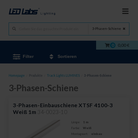
3-Phasen-Schiene
0
0,00 €
Filter
Sortieren
Homepage
/
Produkte
/
Track Lights LUMINES
/
3-Phasen-Schiene
3-Phasen-Schiene
3-Phasen-Einbauschiene XTSF 4100-3
Weiß 1m
34-0023-10
Länge:
1 m
Farbe:
Weiß
Montageart:
einbau