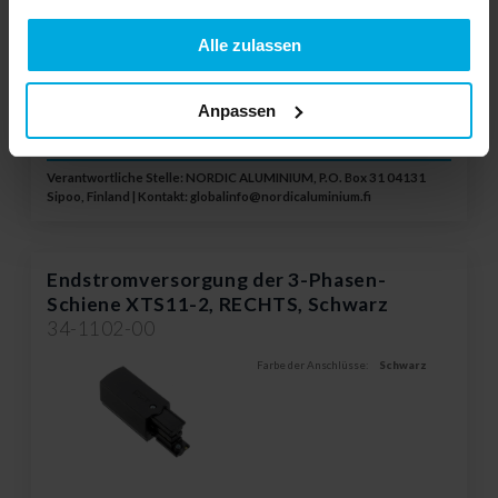
Ihr Preis:
Auf
Lagerstatus:
Bitte wenden Sie sich an
Bestellung
Datenschutzerklarung
Ihren örtlichen Händler
Alle zulassen
ADD TO WISHLIST
Anpassen
Verantwortliche Stelle: NORDIC ALUMINIUM, P.O. Box 31 04131
Sipoo, Finland | Kontakt:
globalinfo@nordicaluminium.fi
Endstromversorgung der 3-Phasen-
Schiene XTS11-2, RECHTS, Schwarz
34-1102-00
Farbe der Anschlüsse:
Schwarz