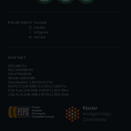
FOLGE UNS
Facebook
LinkedIn
Instagram
YouTube
KONTAKT
LED LABS S.A.
KRS: 0000988995
NIP:6793108450
REGON:360837680
Aktienkapital: 1.422.000,00 PLN
PLN PL75 1240 4588 1111 0011 5318 8711
EUR: PL66 1240 4588 1978 0011 5815 4506
USD: PL76 1240 4588 1787 0011 5815 4564