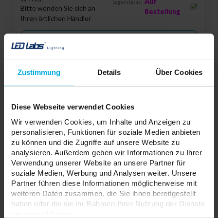
Auf
Lagerstatus:
Bitte wenden Sie sich an
Bestellung
Ihren örtlichen Händler
ADD TO WISHLIST
Zustimmung
Details
Über Cookies
Verantwortliche Stelle: NORDIC ALUMINIUM, P.O. Box 31 04131
Sipoo, Finland | Kontakt:
globalinfo@nordicaluminium.fi
Diese Webseite verwendet Cookies
Endstromversorgung der 3-Phasen-
Wir verwenden Cookies, um Inhalte und Anzeigen zu
Schiene XTS11-3, RECHTS, Weiß
personalisieren, Funktionen für soziale Medien anbieten
34-1103-00
zu können und die Zugriffe auf unsere Website zu
analysieren. Außerdem geben wir Informationen zu Ihrer
Farbe der Anschlüsse:
Weiß
Verwendung unserer Website an unsere Partner für
soziale Medien, Werbung und Analysen weiter. Unsere
Partner führen diese Informationen möglicherweise mit
weiteren Daten zusammen, die Sie ihnen bereitgestellt
haben oder die sie im Rahmen Ihrer Nutzung der Dienste
gesammelt haben.