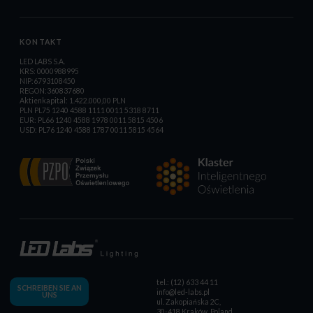
KONTAKT
LED LABS S.A.
KRS: 0000988995
NIP:6793108450
REGON:360837680
Aktienkapital: 1.422.000,00 PLN
PLN PL75 1240 4588 1111 0011 5318 8711
EUR: PL66 1240 4588 1978 0011 5815 4506
USD: PL76 1240 4588 1787 0011 5815 4564
tel.: (12) 633 44 11
SCHREIBEN SIE AN
info@led-labs.pl
UNS
ul. Zakopiańska 2C,
30-418 Kraków, Poland