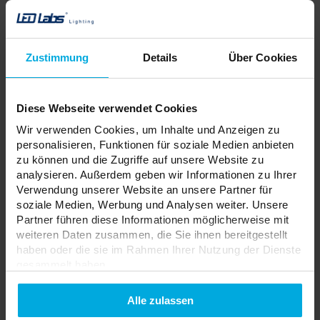
Zustimmung
Details
Über Cookies
Diese Webseite verwendet Cookies
Wir verwenden Cookies, um Inhalte und Anzeigen zu
personalisieren, Funktionen für soziale Medien anbieten
zu können und die Zugriffe auf unsere Website zu
analysieren. Außerdem geben wir Informationen zu Ihrer
Verwendung unserer Website an unsere Partner für
soziale Medien, Werbung und Analysen weiter. Unsere
Partner führen diese Informationen möglicherweise mit
weiteren Daten zusammen, die Sie ihnen bereitgestellt
T-Stecker für 3-Phasen-
T-Stecker für 3-Phasen-
haben oder die sie im Rahmen Ihrer Nutzung der Dienste
Stromschiene XTS39-2
Stromschiene XTS39-1 Grau
Schwarz
gesammelt haben.
34-3901-00
34-3902-00
Datenschutzerklarung
Alle zulassen
Bitte wenden Sie sich an
Bitte wenden Sie sich an