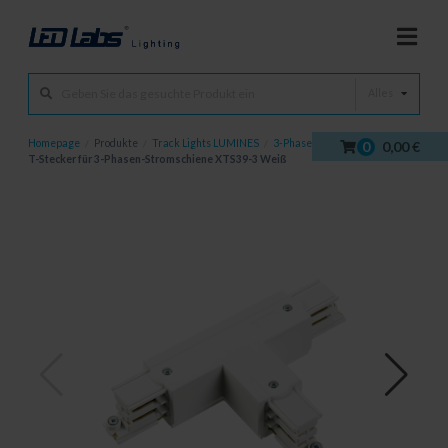
Alles
Homepage
/
Produkte
/
Track Lights LUMINES
/
3-Phasen-Schiene
/
0
0,00 €
T-Stecker für 3-Phasen-Stromschiene XTS39-3 Weiß