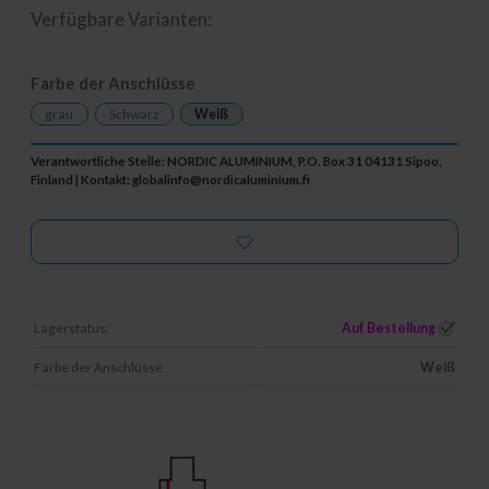
Verfügbare Varianten:
Farbe der Anschlüsse
grau
Schwarz
Weiß
Verantwortliche Stelle: NORDIC ALUMINIUM, P.O. Box 31 04131 Sipoo,
Finland | Kontakt:
globalinfo@nordicaluminium.fi
Lagerstatus:
Auf Bestellung
Farbe der Anschlüsse
Weiß