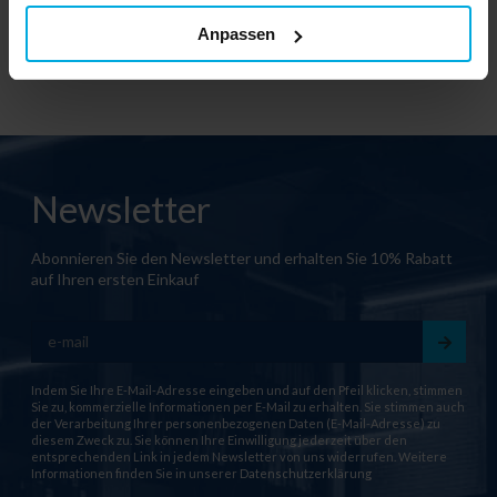
Ihren örtlichen Händler
Ihren örtlichen Händler
Anpassen
Newsletter
Abonnieren Sie den Newsletter und erhalten Sie 10% Rabatt
auf Ihren ersten Einkauf
Indem Sie Ihre E-Mail-Adresse eingeben und auf den Pfeil klicken, stimmen
Sie zu, kommerzielle Informationen per E-Mail zu erhalten. Sie stimmen auch
der Verarbeitung Ihrer personenbezogenen Daten (E-Mail-Adresse) zu
diesem Zweck zu. Sie können Ihre Einwilligung jederzeit über den
entsprechenden Link in jedem Newsletter von uns widerrufen. Weitere
Informationen finden Sie in unserer
Datenschutzerklärung