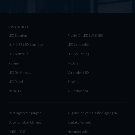
PRODUKTE
LED Streifen
Profile für LED LUMINES
LUMINES LED-Leuchten
LED Lichquellen
LED Netzteile
LED Steuerung
Rahmen
Module
LED für Ihr Auto
Verbinder LED
LED Panel
Strahler
Neon LED
Außenlampen
Nutzungsbedingungen
Allgemeine Verkaufsbedingungen
Datenschutzerklärung
Kontakt Formular
PARP - POIR
Herunterladen