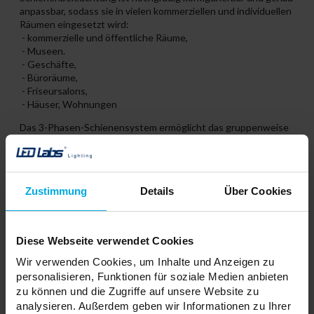
anpassbar, sodass sie in vielen kommerziellen und individuellen
Räumen eingesetzt wird:
- kommerzielle und öffentliche Räume,
- Museen.
- Geschäfte,
- Büroräume,
- Friseursalons,
- Häuser, Wohnungen
Das 3-Phasen-Schienensystem ermöglicht das gruppenweise
Ein- und Ausschalten der Beleuchtung. Jede Phase ermöglicht
eine individuelle Steuerung, wodurch die Beleuchtung
unabhängige Zonen im Raum definiert.
Zustimmung
Details
Über Cookies
Verwandte Produkte
Diese Webseite verwendet Cookies
Wir verwenden Cookies, um Inhalte und Anzeigen zu
personalisieren, Funktionen für soziale Medien anbieten
zu können und die Zugriffe auf unsere Website zu
analysieren. Außerdem geben wir Informationen zu Ihrer