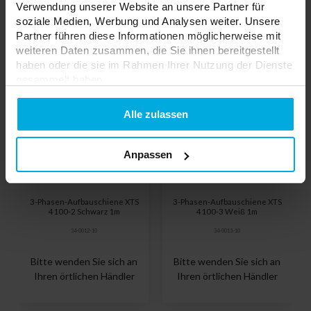
Verwendung unserer Website an unsere Partner für
soziale Medien, Werbung und Analysen weiter. Unsere
Partner führen diese Informationen möglicherweise mit
weiteren Daten zusammen, die Sie ihnen bereitgestellt
haben oder die sie im Rahmen Ihrer Nutzung der Dienste
gesammelt haben.
Datenschutzerklarung
Alle zulassen
Anpassen
3-Phasen-Aufbauschiene XTS
3-Phasen-Aufbauschiene XTS
4100-2 Schwarz 1m
4100-3 Weiß 1m
34-0012-10
34-0013-10
Bitte wenden Sie sich an
Bitte wenden Sie sich an
Ihren örtlichen Händler
Ihren örtlichen Händler