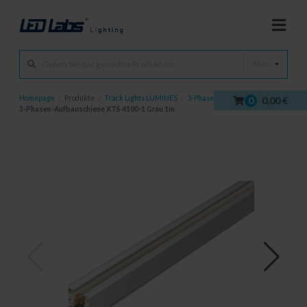
Alles
Homepage
/
Produkte
/
Track Lights LUMINES
/
3-Phasen-Schiene
/
0
0,00 €
3-Phasen-Aufbauschiene XTS 4100-1 Grau 1m