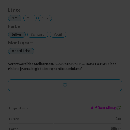
Länge
1 m
2 m
3 m
Farbe
Silber
Schwarz
Weiß
Montageart
oberfläche
Verantwortliche Stelle: NORDIC ALUMINIUM, P.O. Box 31 04131 Sipoo,
Finland | Kontakt:
globalinfo@nordicaluminium.fi
Lagerstatus:
Auf Bestellung
Länge
1 m
Farbe
Silber