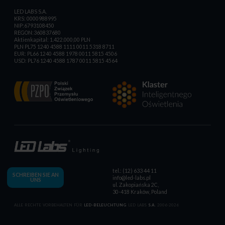
LED LABS S.A.
KRS: 0000988995
NIP:6793108450
REGON:360837680
Aktienkapital: 1.422.000,00 PLN
PLN PL75 1240 4588 1111 0011 5318 8711
EUR: PL66 1240 4588 1978 0011 5815 4506
USD: PL76 1240 4588 1787 0011 5815 4564
tel.: (12) 633 44 11
SCHREIBEN SIE AN
info@led-labs.pl
UNS
ul. Zakopiańska 2C,
30-418 Kraków, Poland
ALLE RECHTE VORBEHALTEN FÜR
LED-BELEUCHTUNG
LED LABS
S.A.
2006-2026