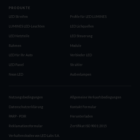
PRODUKTE
LED Streifen
Profile für LED LUMINES
LUMINES LED-Leuchten
LED Lichquellen
LED Netzteile
LED Steuerung
Rahmen
Module
LED für Ihr Auto
Verbinder LED
LED Panel
Strahler
Neon LED
Außenlampen
Nutzungsbedingungen
Allgemeine Verkaufsbedingungen
Datenschutzerklärung
Kontakt Formular
PARP - POIR
Herunterladen
Reklamationsformular
Zertifikat ISO 9001:2015
Verhaltenskodex von LED Labs S.A.