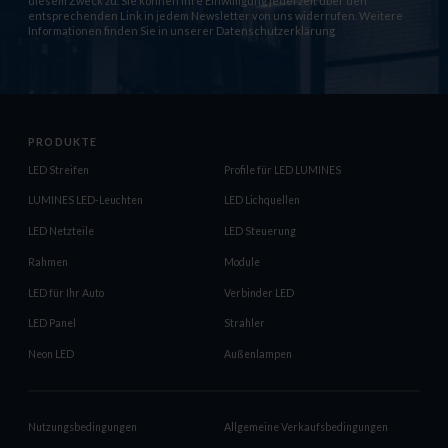
diesem Zweck zu. Sie können Ihre Einwilligung jederzeit über den
entsprechenden Link in jedem Newsletter von uns widerrufen. Weitere
Informationen finden Sie in unserer
Datenschutzerklärung
PRODUKTE
LED Streifen
Profile für LED LUMINES
LUMINES LED-Leuchten
LED Lichquellen
LED Netzteile
LED Steuerung
Rahmen
Module
LED für Ihr Auto
Verbinder LED
LED Panel
Strahler
Neon LED
Außenlampen
Nutzungsbedingungen
Allgemeine Verkaufsbedingungen