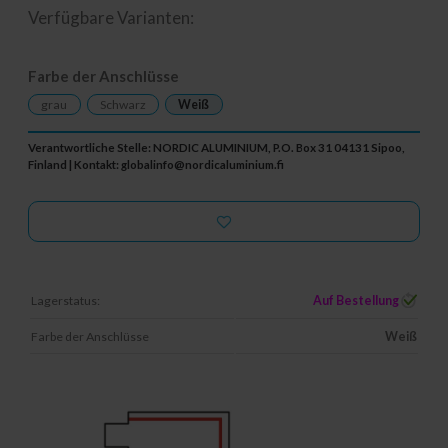
Verfügbare Varianten:
Farbe der Anschlüsse
grau
Schwarz
Weiß
Verantwortliche Stelle: NORDIC ALUMINIUM, P.O. Box 31 04131 Sipoo,
Finland | Kontakt:
globalinfo@nordicaluminium.fi
Lagerstatus:
Auf Bestellung
Farbe der Anschlüsse
Weiß