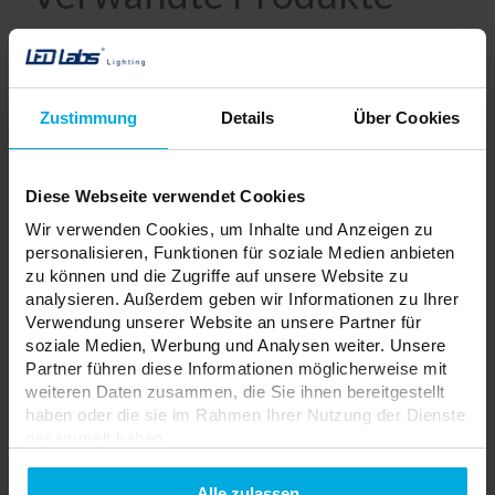
Zustimmung
Details
Über Cookies
Diese Webseite verwendet Cookies
Wir verwenden Cookies, um Inhalte und Anzeigen zu
personalisieren, Funktionen für soziale Medien anbieten
zu können und die Zugriffe auf unsere Website zu
analysieren. Außerdem geben wir Informationen zu Ihrer
Verwendung unserer Website an unsere Partner für
soziale Medien, Werbung und Analysen weiter. Unsere
Partner führen diese Informationen möglicherweise mit
weiteren Daten zusammen, die Sie ihnen bereitgestellt
haben oder die sie im Rahmen Ihrer Nutzung der Dienste
L-Winkelverbinder für 3-
L-Winkelverbinder für 3-
gesammelt haben.
Phasen-Stromschiene XTS34-
Phasen-Stromschiene XTS34-
1 LINKS, Grau
2 LINKS, Schwarz
Datenschutzerklarung
Alle zulassen