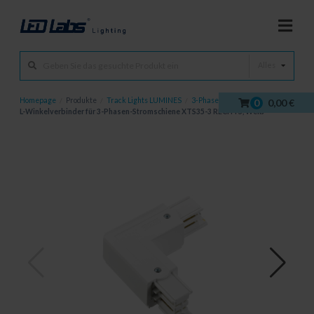
Alles
Homepage
/
Produkte
/
Track Lights LUMINES
/
3-Phasen-Schiene
/
0
0,00 €
L-Winkelverbinder für 3-Phasen-Stromschiene XTS35-3 RECHTS, Weiß