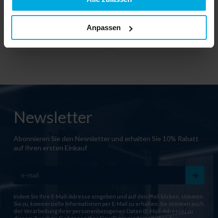
34-3401-00
34-3402-00
Bitte wenden Sie sich an
Bitte wenden Sie sich an
Anpassen
Ihren örtlichen Händler
Ihren örtlichen Händler
Newsletter
Abonnieren Sie den Newsletter und erhalten Sie 10% Rabatt
auf Ihren ersten Einkauf
Indem Sie Ihre E-Mail-Adresse eingeben und auf den Pfeil klicken, stimmen
Sie zu, kommerzielle Informationen per E-Mail zu erhalten. Sie stimmen auch
der Verarbeitung Ihrer personenbezogenen Daten (E-Mail-Adresse) zu