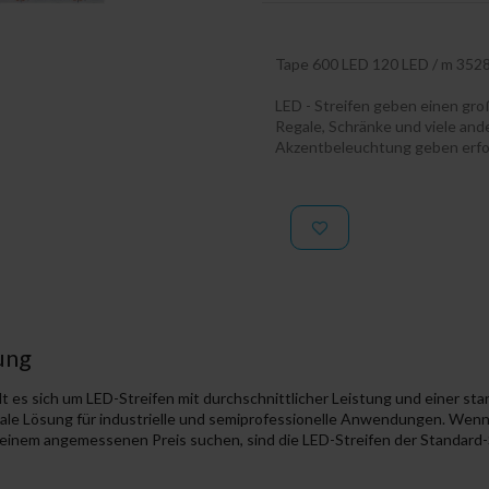
Tape 600 LED 120 LED / m 3528
LED - Streifen geben einen gro
Regale, Schränke und viele and
Akzentbeleuchtung geben erfo
ung
lt es sich um LED-Streifen mit durchschnittlicher Leistung und einer s
ideale Lösung für industrielle und semiprofessionelle Anwendungen. We
 einem angemessenen Preis suchen, sind die LED-Streifen der Standard