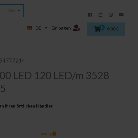
Alles
0
DE
Einloggen
0,00 €
854777214
600 LED 120 LED/m 3528
65
an Ihren örtlichen Händler
wenig