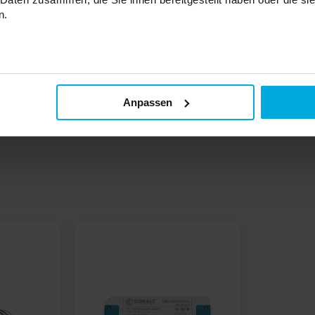
n.
eifens erfordert die Verwendung eines LED-Netzteils, das eine niedrig
 des verwendeten LED-Streifens entspricht. Bei der Auswahl eines LED
he Leistung der Netzteile zu berechnen.
Anpassen