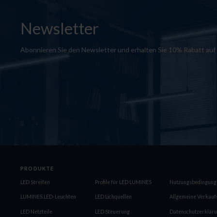
Newsletter
Abonnieren Sie den Newsletter und erhalten Sie 10% Rabatt auf 
PRODUKTE
LED Streifen
Profile für LED LUMINES
Nutzungsbedingung
LUMINES LED-Leuchten
LED Lichquellen
Allgemeine Verkau
LED Netzteile
LED Steuerung
Datenschutzerklär