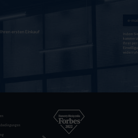
Ihren ersten Einkauf
Indem Sie
kommerzie
Ihrer pe
Einwillig
widerrufe
en
fsbedingungen
ung