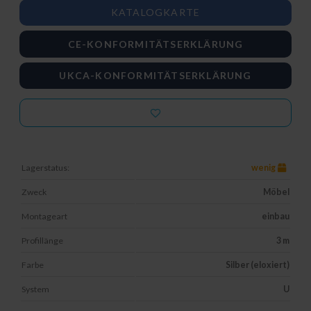
KATALOGKARTE
CE-KONFORMITÄTSERKLÄRUNG
UKCA-KONFORMITÄTSERKLÄRUNG
Lagerstatus:
wenig
Zweck
Möbel
Montageart
einbau
Profillänge
3 m
Farbe
Silber (eloxiert)
System
U