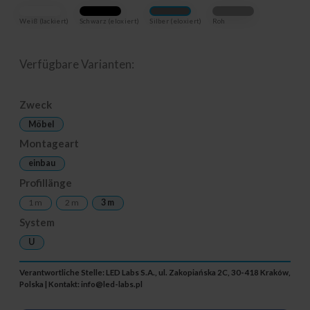
Weiß (lackiert)
Schwarz (eloxiert)
Silber (eloxiert)
Roh
Verfügbare Varianten:
Zweck
Möbel
Montageart
einbau
Profillänge
1 m
2 m
3 m
System
U
Verantwortliche Stelle: LED Labs S.A., ul. Zakopiańska 2C, 30-418 Kraków,
Polska | Kontakt:
info@led-labs.pl