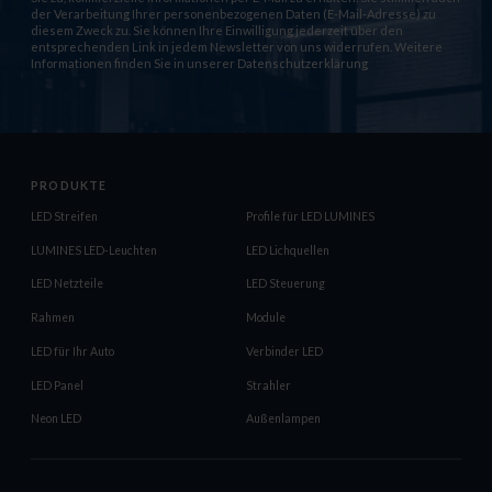
der Verarbeitung Ihrer personenbezogenen Daten (E-Mail-Adresse) zu
diesem Zweck zu. Sie können Ihre Einwilligung jederzeit über den
entsprechenden Link in jedem Newsletter von uns widerrufen. Weitere
Informationen finden Sie in unserer
Datenschutzerklärung
PRODUKTE
LED Streifen
Profile für LED LUMINES
LUMINES LED-Leuchten
LED Lichquellen
LED Netzteile
LED Steuerung
Rahmen
Module
LED für Ihr Auto
Verbinder LED
LED Panel
Strahler
Neon LED
Außenlampen