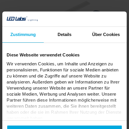
Zustimmung
Details
Über Cookies
Diese Webseite verwendet Cookies
Wir verwenden Cookies, um Inhalte und Anzeigen zu
personalisieren, Funktionen für soziale Medien anbieten
zu können und die Zugriffe auf unsere Website zu
analysieren. Außerdem geben wir Informationen zu Ihrer
Verwendung unserer Website an unsere Partner für
soziale Medien, Werbung und Analysen weiter. Unsere
Axonometrische Projektion vor der Montage des U-Profils in
Partner führen diese Informationen möglicherweise mit
einer 12-mm-Möbelplatte mit BASIC-Abdeckung und
weiteren Daten zusammen, die Sie ihnen bereitgestellt
Seitenkappen
haben oder die sie im Rahmen Ihrer Nutzung der Dienste
gesammelt haben.