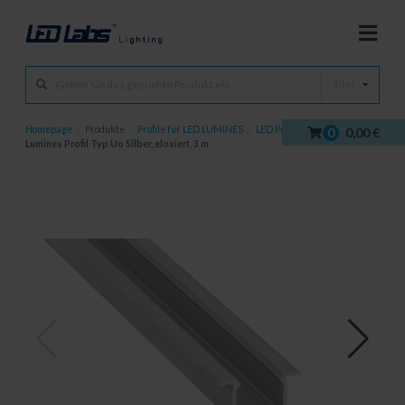
Alles
Homepage
/
Produkte
/
Profile für LED LUMINES
/
LED Profile
/
0
0,00 €
Lumines Profil Typ Uo Silber, eloxiert, 3 m