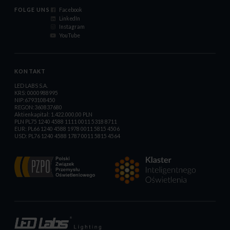
FOLGE UNS
Facebook
LinkedIn
Instagram
YouTube
KONTAKT
LED LABS S.A.
KRS: 0000988995
NIP:6793108450
REGON:360837680
Aktienkapital: 1.422.000,00 PLN
PLN PL75 1240 4588 1111 0011 5318 8711
EUR: PL66 1240 4588 1978 0011 5815 4506
USD: PL76 1240 4588 1787 0011 5815 4564