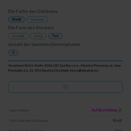
Die Farbe des Gehäuses
Weiß
Schwarz
Die Form des Steckers
Gerade
Eckig
Tee
Anzahl der Sammelschienenphasen
1
Verantwortliche Stelle: IDEA LED Spółka z o.o., Masłów Pierwszy, ul. Jana
Pieniążka 6 a, 26-001 Masłów | Kontakt:
biuro@idealed.eu
Lagerstatus:
Auf Bestellung
Die Farbe des Gehäuses
Weiß
Die Form des Steckers
Tee