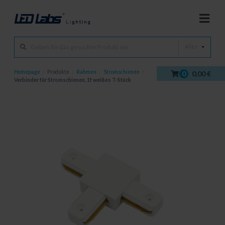
Alles
Homepage
/
Produkte
/
Rahmen
/
Stromschienen
/
0
0,00 €
Verbinder für Stromschienen, 1f weißes T-Stück