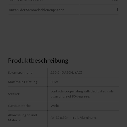
Anzahl der Sammelschienenphasen
1
Produktbeschreibung
Stromspannung
220-240V 50Hz (AC)
Maximale Leistung
80W
contacts cooperating with dedicated rails
Stecker
at an angle of 90 degrees.
Gehäusefarbe
Weiß
Abmessungen und
for 35 x 20mm rail. Aluminum.
Material