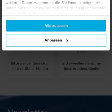
weiteren Daten zusammen, die Sie ihnen bereitgestellt
haben oder die sie im Rahmen Ihrer Nutzung der Dienste
gesammelt haben.
Datenschutzerklarung
Alle zulassen
Verbinder für 1f-
Anpassen
Anschlussset mit weißer
Sammelschienen, gerade,
Kappe
weiß
20-0000-98
20-0001-04
Bitte wenden Sie sich an
Bitte wenden Sie sich an
Ihren örtlichen Händler
Ihren örtlichen Händler
Newsletter