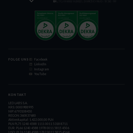
FOLGE UNS
Facebook
LinkedIn
Instagram
YouTube
KONTAKT
LED LABS S.A.
KRS: 0000988995
NIP:6793108450
REGON:360837680
Aktienkapital: 1.422.000,00 PLN
PLN PL75 1240 4588 1111 0011 5318 8711
EUR: PL66 1240 4588 1978 0011 5815 4506
USD: PL76 1240 4588 1787 0011 5815 4564