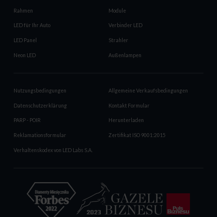
Rahmen
Module
LED für Ihr Auto
Verbinder LED
LED Panel
Strahler
Neon LED
Außenlampen
Nutzungsbedingungen
Allgemeine Verkaufsbedingungen
Datenschutzerklärung
Kontakt Formular
PARP - POIR
Herunterladen
Reklamationsformular
Zertifikat ISO 9001:2015
Verhaltenskodex von LED Labs S.A.