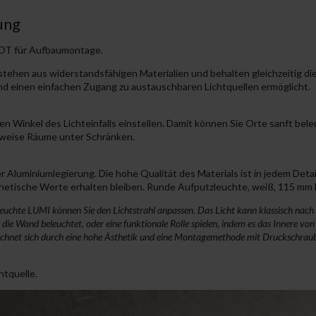
ung
OT für Aufbaumontage.
en aus widerstandsfähigen Materialien und behalten gleichzeitig die L
 und einen einfachen Zugang zu austauschbaren Lichtquellen ermöglicht.
n Winkel des Lichteinfalls einstellen. Damit können Sie Orte sanft bele
lsweise Räume unter Schränken.
 Aluminiumlegierung. Die hohe Qualität des Materials ist in jedem Deta
thetische Werte erhalten bleiben. Runde Aufputzleuchte, weiß, 115 mm 
euchte LUMI können Sie den Lichtstrahl anpassen. Das Licht kann klassisch nach u
s die Wand beleuchtet, oder eine funktionale Rolle spielen, indem es das Innere v
ichnet sich durch eine hohe Ästhetik und eine Montagemethode mit Druckschrau
htquelle.