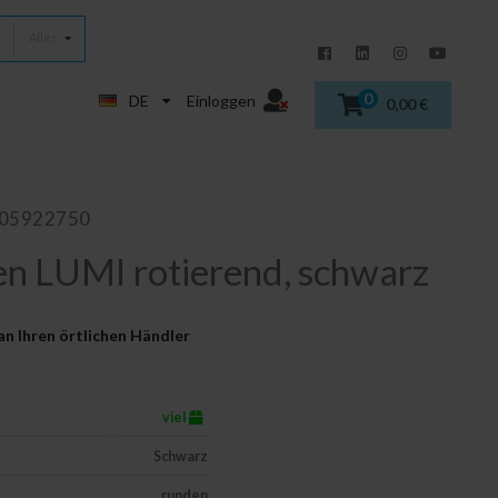
Alles
0
DE
Einloggen
0,00 €
405922750
n LUMI rotierend, schwarz
an Ihren örtlichen Händler
viel
Schwarz
runden