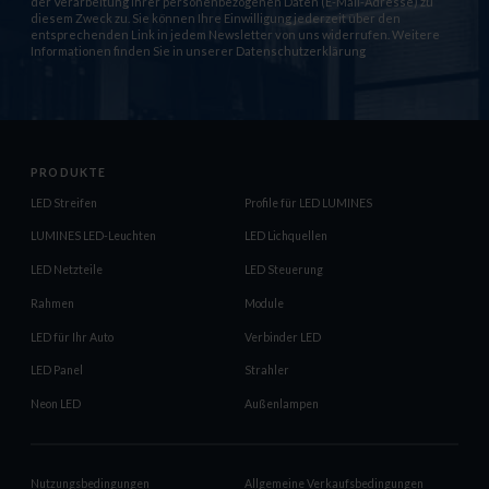
der Verarbeitung Ihrer personenbezogenen Daten (E-Mail-Adresse) zu
diesem Zweck zu. Sie können Ihre Einwilligung jederzeit über den
entsprechenden Link in jedem Newsletter von uns widerrufen. Weitere
Informationen finden Sie in unserer
Datenschutzerklärung
PRODUKTE
LED Streifen
Profile für LED LUMINES
LUMINES LED-Leuchten
LED Lichquellen
LED Netzteile
LED Steuerung
Rahmen
Module
LED für Ihr Auto
Verbinder LED
LED Panel
Strahler
Neon LED
Außenlampen
Nutzungsbedingungen
Allgemeine Verkaufsbedingungen