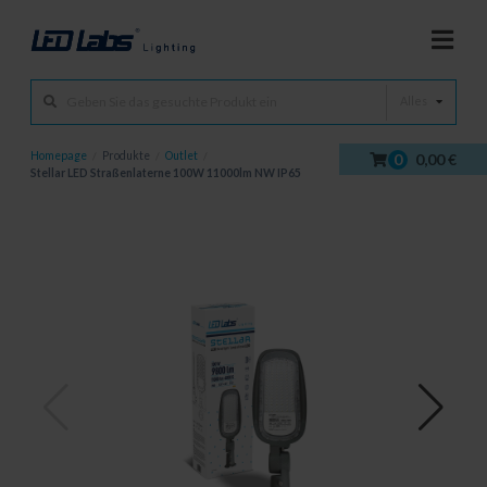
Alles
Homepage
/
Produkte
/
Outlet
/
0
0,00 €
Stellar LED Straßenlaterne 100W 11000lm NW IP65