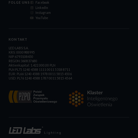
FOLGE UNS
Facebook
LinkedIn
Instagram
YouTube
KONTAKT
LED LABS S.A.
KRS: 0000988995
NIP:6793108450
REGON:360837680
Aktienkapital: 1.422.000,00 PLN
PLN PL75 1240 4588 1111 0011 5318 8711
EUR: PL66 1240 4588 1978 0011 5815 4506
USD: PL76 1240 4588 1787 0011 5815 4564